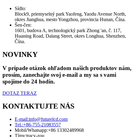
Sídlo:
Block9, priemyselný park Yaofeng, Yaodu Avenue North,
okres Jianghua, mesto Yongzhou, provincia Hunan, Čína.
Šen-čen:
1601, budova A, technologický park Zhong 'an, č. 117,
Huaning Road, Dalang Street, okres Longhua, Shenzhen,
Čína.
NOVINKY
V prípade otázok ohľadom našich produktov nám,
prosím, zanechajte svoj e-mail a my sa s vami
spojíme do 24 hodín.
DOTAZ TERAZ
KONTAKTUJTE NÁS
E-mail:
info@futurelcd.com
Tel.:
+86-755-21083557
Mobil/Whatsapp:
+86 13302489968
Tímy:
tracy-zou