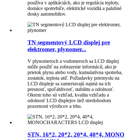
používa v aplikáciách, ako je regulácia teploty,
domáce spotrebiče, elektrické vozidlá a palubné
dosky automobilov.
TN segmentový LCD displej pre
elektromer, plynomer...
V plynomeroch a vodomeroch sa LCD displej
môže použiť na zobrazenie informácií, ako je
prietok plynu alebo vody, kumulatívna spotreba,
zostatok, teplota atď. Požiadavky priemyslu na
LCD displeje sa zameriavajú najmä na ich
presnosť, spoľahlivosť, stabilitu a odolnosť.
Okrem toho sú vzhľad, kvalita vzhľadu a
odolnosť LCD displejov tiež stredobodom
pozornosti výrobcov a trhu.
STN, 16*2, 20*2, 20*4, 40*4, MONO