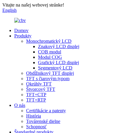
Vitajte na našej webovej stránke!
English
Domov
Produkty
Monochromatický LCD
Znakový LCD displej
COB modul
Modul COG
Grafický LCD displej
Segmentový LCD
Obdĺžnikový TFT displej
TFT s čiarovým typom
Okrúhly TFT
Štvorcový TFT
TFT+CTP
TFT+RTP
O nás
Certifikácie a patenty
História
Továrenské dielne
Schopnosť
Štandardné produkty