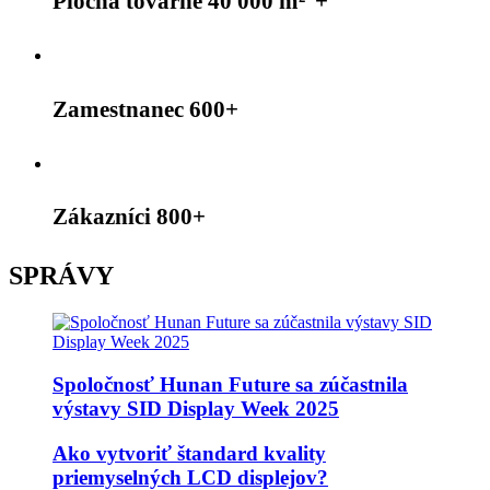
Plocha továrne 40 000 m²
+
Zamestnanec 600+
Zákazníci 800+
SPRÁVY
Spoločnosť Hunan Future sa zúčastnila
výstavy SID Display Week 2025
Ako vytvoriť štandard kvality
priemyselných LCD displejov?