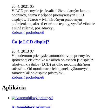
26. 4. 2021 05
V LCD priemysle je „kvalita“ životodarným lanom
podnikov, najmä v prípade priemyselných LCD
displejov. Tvárou v tvár náročným pracovným
podmienkam, ako sú extrémne teploty, vysoké vibrácie
a silné rušenie, požiadavky...
Zobraziť podrobnosti
Čo je LCD displej?
26. 4. 2013 07
V modernom priemysle, automobilovom priemysle,
spotrebnej elektronike a ďalších oblastiach je displej z
tekutých kryštálov (LCD) už dlho neodmysliteľnou
súčasťou. Od monitorovacieho panela výkonových
zariadení až po displeje prístrojov...
Zobraziť podrobnosti
Aplikácia
Automobilový priemysel