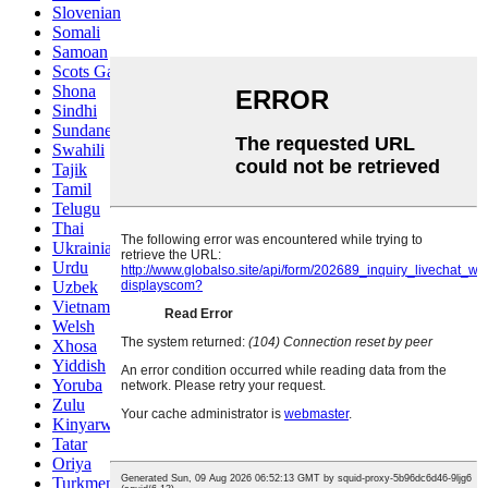
Slovenian
Somali
Samoan
Scots Gaelic
Shona
Sindhi
Sundanese
Swahili
Tajik
Tamil
Telugu
Thai
Ukrainian
Urdu
Uzbek
Vietnamese
Welsh
Xhosa
Yiddish
Yoruba
Zulu
Kinyarwanda
Tatar
Oriya
Turkmen