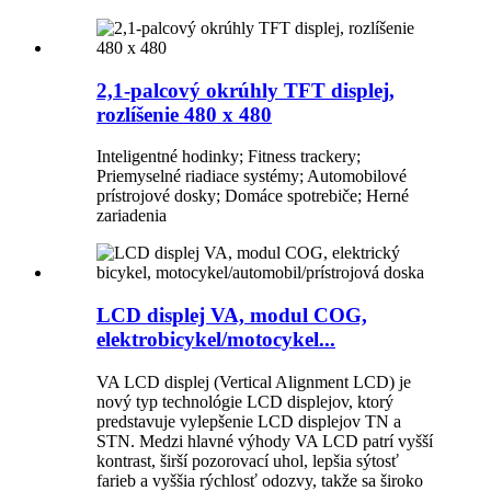
2,1-palcový okrúhly TFT displej,
rozlíšenie 480 x 480
Inteligentné hodinky; Fitness trackery;
Priemyselné riadiace systémy; Automobilové
prístrojové dosky; Domáce spotrebiče; Herné
zariadenia
LCD displej VA, modul COG,
elektrobicykel/motocykel...
VA LCD displej (Vertical Alignment LCD) je
nový typ technológie LCD displejov, ktorý
predstavuje vylepšenie LCD displejov TN a
STN. Medzi hlavné výhody VA LCD patrí vyšší
kontrast, širší pozorovací uhol, lepšia sýtosť
farieb a vyššia rýchlosť odozvy, takže sa široko