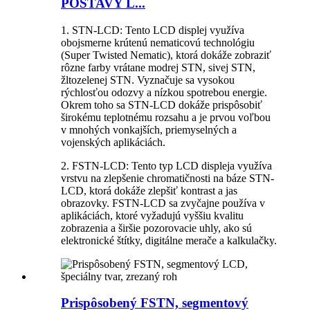
POSTAVY L...
1. STN-LCD: Tento LCD displej využíva
obojsmerne krútenú nematicovú technológiu
(Super Twisted Nematic), ktorá dokáže zobraziť
rôzne farby vrátane modrej STN, sivej STN,
žltozelenej STN. Vyznačuje sa vysokou
rýchlosťou odozvy a nízkou spotrebou energie.
Okrem toho sa STN-LCD dokáže prispôsobiť
širokému teplotnému rozsahu a je prvou voľbou
v mnohých vonkajších, priemyselných a
vojenských aplikáciách.
2. FSTN-LCD: Tento typ LCD displeja využíva
vrstvu na zlepšenie chromatičnosti na báze STN-
LCD, ktorá dokáže zlepšiť kontrast a jas
obrazovky. FSTN-LCD sa zvyčajne používa v
aplikáciách, ktoré vyžadujú vyššiu kvalitu
zobrazenia a širšie pozorovacie uhly, ako sú
elektronické štítky, digitálne merače a kalkulačky.
Prispôsobený FSTN, segmentový