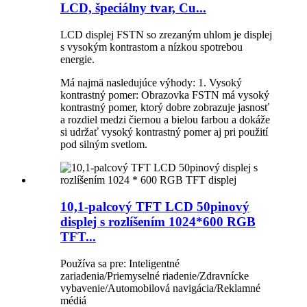
LCD, špeciálny tvar, Cu...
LCD displej FSTN so zrezaným uhlom je displej
s vysokým kontrastom a nízkou spotrebou
energie.
Má najmä nasledujúce výhody: 1. Vysoký
kontrastný pomer: Obrazovka FSTN má vysoký
kontrastný pomer, ktorý dobre zobrazuje jasnosť
a rozdiel medzi čiernou a bielou farbou a dokáže
si udržať vysoký kontrastný pomer aj pri použití
pod silným svetlom.
10,1-palcový TFT LCD 50pinový
displej s rozlíšením 1024*600 RGB
TFT...
Používa sa pre: Inteligentné
zariadenia/Priemyselné riadenie/Zdravnícke
vybavenie/Automobilová navigácia/Reklamné
médiá