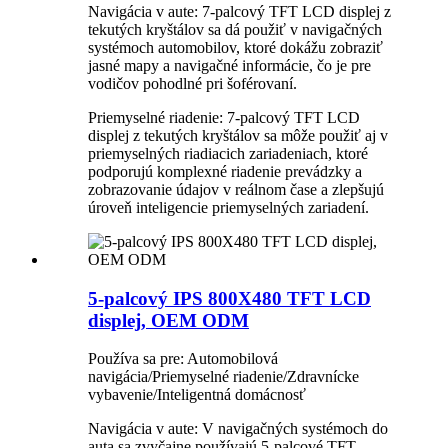
Navigácia v aute: 7-palcový TFT LCD displej z
tekutých kryštálov sa dá použiť v navigačných
systémoch automobilov, ktoré dokážu zobraziť
jasné mapy a navigačné informácie, čo je pre
vodičov pohodlné pri šoférovaní.
Priemyselné riadenie: 7-palcový TFT LCD
displej z tekutých kryštálov sa môže použiť aj v
priemyselných riadiacich zariadeniach, ktoré
podporujú komplexné riadenie prevádzky a
zobrazovanie údajov v reálnom čase a zlepšujú
úroveň inteligencie priemyselných zariadení.
5-palcový IPS 800X480 TFT LCD
displej, OEM ODM
Používa sa pre: Automobilová
navigácia/Priemyselné riadenie/Zdravnícke
vybavenie/Inteligentná domácnosť
Navigácia v aute: V navigačných systémoch do
auta sa zvyčajne používajú 5-palcové TFT