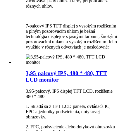
zachováva jasný obraz a farby pri pohľade z
rôznych uhlov.
7-palcový IPS TFT displej s vysokým rozlíšením
a plným pozorovacím uhlom je bežná
technológia displejov s jasnými farbami, širokými
pozorovacími uhlami a vysokým rozlíšením. Jeho
využitie v rôznych odvetviach je nasledovné:
3,95-palcový IPS, 480 * 480, TFT
LCD monitor
3,95-palcový, IPS displej TFT LCD, rozlíšenie
480 * 480
1. Skladá sa z TFT LCD panela, ovládača IC,
FPC a jednotky podsvietenia, dotykovej
obrazovky.
2. FPC, podsvietenie alebo dotykovú obrazovku