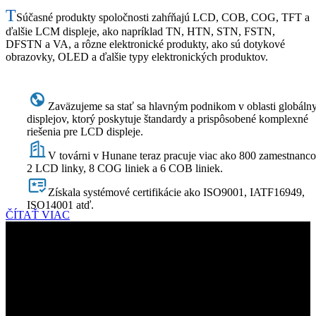
T
Súčasné produkty spoločnosti zahŕňajú LCD, COB, COG, TFT a
ďalšie LCM displeje, ako napríklad TN, HTN, STN, FSTN,
DFSTN a VA, a rôzne elektronické produkty, ako sú dotykové
obrazovky, OLED a ďalšie typy elektronických produktov.
Zaväzujeme sa stať sa hlavným podnikom v oblasti globáln
displejov, ktorý poskytuje štandardy a prispôsobené komplexné
riešenia pre LCD displeje.
V továrni v Hunane teraz pracuje viac ako 800 zamestnanco
2 LCD linky, 8 COG liniek a 6 COB liniek.
Získala systémové certifikácie ako ISO9001, IATF16949,
ISO14001 atď.
ČÍTAŤ VIAC