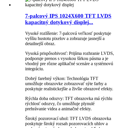
7-palcový IPS 1024X600 TFT LVDS
kapacitný dotykový displej...
Vysoké rozlíšenie: 7-palcová veľkosť poskytuje
vyššiu hustotu pixelov a zobrazuje jasnejší a
detailnejší obraz.
Vysoká prispôsobivosť: Prijíma rozhranie LVDS,
podporuje prenos s vysokou šírkou pásma a je
vhodný pre rôzne aplikačné scenáre a systémovú
integráciu.
Dobrý farebný výkon: Technológia TFT
umožňuje obrazovke zobrazovať sýte farby a
poskytuje realistickejšie a živšie obrazové efekty.
Rýchla doba odozvy: TFT obrazovka má rýchlu
rýchlosť odozvy, čo umožňuje plynulé
prehrávanie videa a animačné efekty.
Široký pozorovací uhol: TFT LVDS obrazovka
poskytuje široký rozsah pozorovacích uhlov a