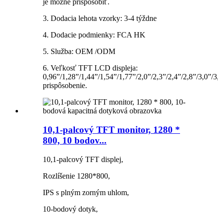
je možné prispôsobiť.
3. Dodacia lehota vzorky: 3-4 týždne
4. Dodacie podmienky: FCA HK
5. Služba: OEM /ODM
6. Veľkosť TFT LCD displeja:
0,96”/1,28”/1,44”/1,54”/1,77”/2,0”/2,3”/2,4”/2,8”/3,0”/3
prispôsobenie.
10,1-palcový TFT monitor, 1280 *
800, 10 bodov...
10,1-palcový TFT displej,
Rozlíšenie 1280*800,
IPS s plným zorným uhlom,
10-bodový dotyk,